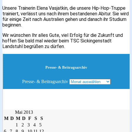
Unsere Trainerin Elena Vasjatkin, die unsere Hip-Hop-Truppe
trainiert, verlässt uns nach ihrem bestandenen Abitur. Sie wird
für einige Zeit nach Australien gehen und danach ihr Studium
beginnen.
Wir wünschen Ihr alles Gute, viel Erfolg für die Zukunft und
hoffen Sie bald mal wieder beim TSC Sickingenstadt
Landstuhl begrüßen zu dürfen.
Presse- & Beitragsarchiv
Presse- & Beitragsarchiv
Mai 2013
M
D
M
D
F
S
S
1
2
3
4
5
6
7
8
9
10
11
12