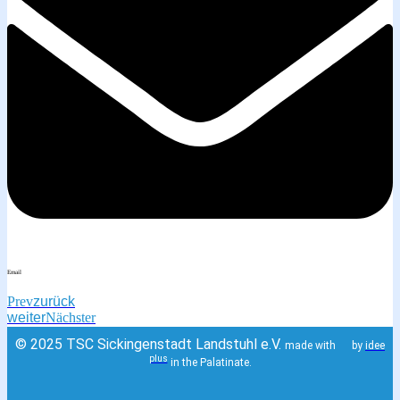
Email
Prev
zurück
weiter
Nächster
© 2025 TSC Sickingenstadt Landstuhl e.V.
made with
by
idee
plus
in the Palatinate.