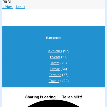
30
31
« Nov.
Jan. »
Kategorien
Aktuelles
(92)
Events
(31)
Intern
(29)
Presse
(54)
Termine
(37)
Training
(22)
Sharing is caring – Teilen hilft!