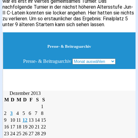
war es erst ihr viertes gemeinsames Turnier. Das
nachfolgende Turnier in der nächst höheren Altersstufe Jun-
II C-Latein konnten sie locker angehen. Hier hatten sie nichts
zu verlieren. Um so erstaunlicher das Ergebnis: Finalplatz 5
unter 9 älteren Startern kann sich sehen lassen.
Presse- & Beitragsarchiv
Presse- & Beitragsarchiv
Dezember 2013
M
D
M
D
F
S
S
1
2
3
4
5
6
7
8
9
10
11
12
13
14
15
16
17
18
19
20
21
22
23
24
25
26
27
28
29