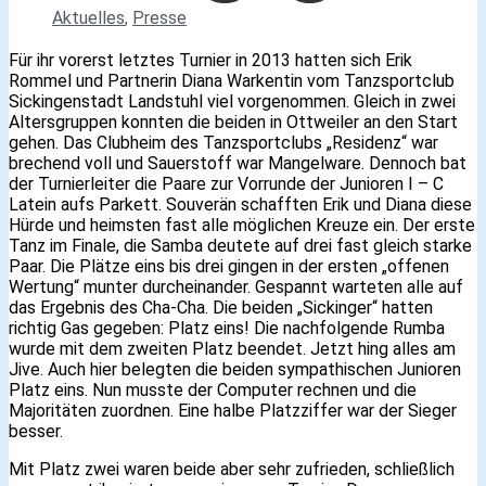
Aktuelles
,
Presse
Für ihr vorerst letztes Turnier in 2013 hatten sich Erik
Rommel und Partnerin Diana Warkentin vom Tanzsportclub
Sickingenstadt Landstuhl viel vorgenommen. Gleich in zwei
Altersgruppen konnten die beiden in Ottweiler an den Start
gehen. Das Clubheim des Tanzsportclubs „Residenz“ war
brechend voll und Sauerstoff war Mangelware. Dennoch bat
der Turnierleiter die Paare zur Vorrunde der Junioren I – C
Latein aufs Parkett. Souverän schafften Erik und Diana diese
Hürde und heimsten fast alle möglichen Kreuze ein. Der erste
Tanz im Finale, die Samba deutete auf drei fast gleich starke
Paar. Die Plätze eins bis drei gingen in der ersten „offenen
Wertung“ munter durcheinander. Gespannt warteten alle auf
das Ergebnis des Cha-Cha. Die beiden „Sickinger“ hatten
richtig Gas gegeben: Platz eins! Die nachfolgende Rumba
wurde mit dem zweiten Platz beendet. Jetzt hing alles am
Jive. Auch hier belegten die beiden sympathischen Junioren
Platz eins. Nun musste der Computer rechnen und die
Majoritäten zuordnen. Eine halbe Platzziffer war der Sieger
besser.
Mit Platz zwei waren beide aber sehr zufrieden, schließlich