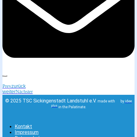
Email
Prev
zurück
weiter
Nächster
© 2025 TSC Sickingenstadt Landstuhl e.V.
made with
by
idee
plus
in the Palatinate.
Kontakt
Impressum