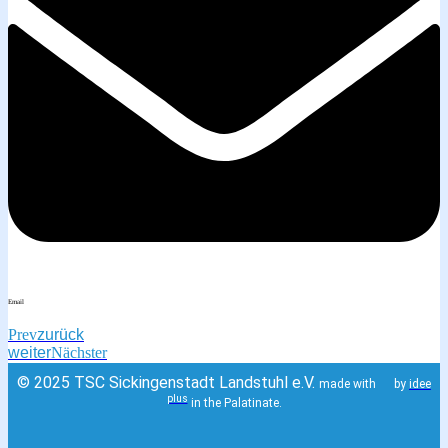
Email
Prev
zurück
weiter
Nächster
© 2025 TSC Sickingenstadt Landstuhl e.V.
made with
by
idee
plus
in the Palatinate.