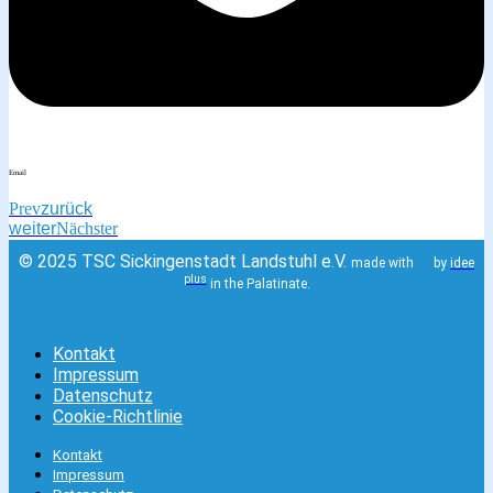
Email
Prev
zurück
weiter
Nächster
© 2025 TSC Sickingenstadt Landstuhl e.V.
made with
by
idee
plus
in the Palatinate.
Kontakt
Impressum
Datenschutz
Cookie-Richtlinie
Kontakt
Impressum