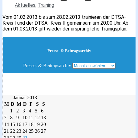
Aktuelles
,
Training
Vom 01.02.2013 bis zum 28.02.2013 trainieren der DTSA-
Kreis I und der DTSA- Kreis II gemeinsam um 20:00 Uhr. Ab
dem 01.03.2013 gilt wieder der ursprüngliche Trainigsplan.
Presse- & Beitragsarchiv
Presse- & Beitragsarchiv
Januar 2013
M
D
M
D
F
S
S
1
2
3
4
5
6
7
8
9
10
11
12
13
14
15
16
17
18
19
20
21
22
23
24
25
26
27
28
29
30
31