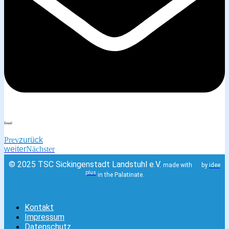
Email
Prev
zurück
weiter
Nächster
© 2025 TSC Sickingenstadt Landstuhl e.V.
made with
by
idee
plus
in the Palatinate.
Kontakt
Impressum
Datenschutz