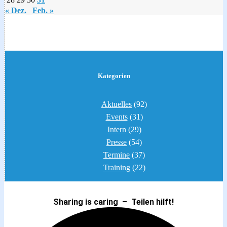
« Dez.
Feb. »
Kategorien
Aktuelles
(92)
Events
(31)
Intern
(29)
Presse
(54)
Termine
(37)
Training
(22)
Sharing is caring – Teilen hilft!