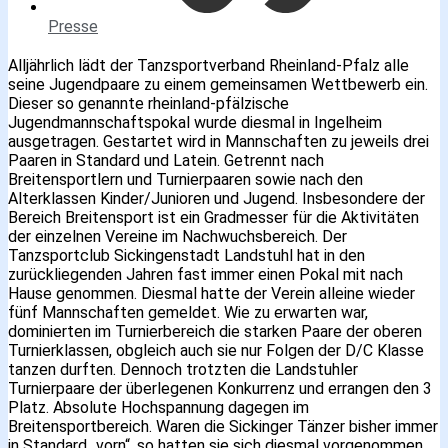
Presse
Alljährlich lädt der Tanzsportverband Rheinland-Pfalz alle
seine Jugendpaare zu einem gemeinsamen Wettbewerb ein.
Dieser so genannte rheinland-pfälzische
Jugendmannschaftspokal wurde diesmal in Ingelheim
ausgetragen. Gestartet wird in Mannschaften zu jeweils drei
Paaren in Standard und Latein. Getrennt nach
Breitensportlern und Turnierpaaren sowie nach den
Alterklassen Kinder/Junioren und Jugend. Insbesondere der
Bereich Breitensport ist ein Gradmesser für die Aktivitäten
der einzelnen Vereine im Nachwuchsbereich. Der
Tanzsportclub Sickingenstadt Landstuhl hat in den
zurückliegenden Jahren fast immer einen Pokal mit nach
Hause genommen. Diesmal hatte der Verein alleine wieder
fünf Mannschaften gemeldet. Wie zu erwarten war,
dominierten im Turnierbereich die starken Paare der oberen
Turnierklassen, obgleich auch sie nur Folgen der D/C Klasse
tanzen durften. Dennoch trotzten die Landstuhler
Turnierpaare der überlegenen Konkurrenz und errangen den 3
Platz. Absolute Hochspannung dagegen im
Breitensportbereich. Waren die Sickinger Tänzer bisher immer
in Standard „vorn“, so hatten sie sich diesmal vorgenommen,