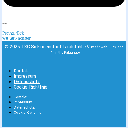
Email
Prev
zurück
weiter
Nächster
© 2025 TSC Sickingenstadt Landstuhl e.V.
made with
by
idee
plus
in the Palatinate.
Kontakt
Impressum
Datenschutz
Cookie-Richtlinie
Kontakt
Impressum
Datenschutz
Cookie-Richtlinie