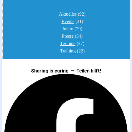
Aktuelles
(92)
Events
(31)
Intern
(29)
Presse
(54)
Termine
(37)
Training
(22)
Sharing is caring – Teilen hilft!