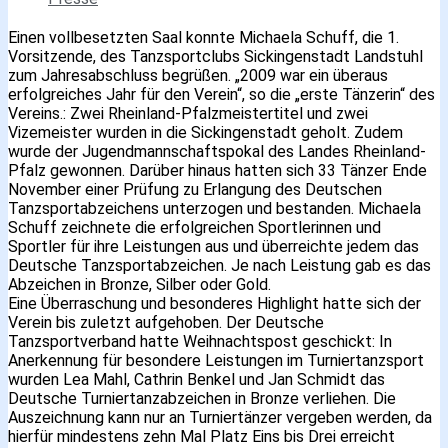
Einen vollbesetzten Saal konnte Michaela Schuff, die 1.
Vorsitzende, des Tanzsportclubs Sickingenstadt Landstuhl
zum Jahresabschluss begrüßen. „2009 war ein überaus
erfolgreiches Jahr für den Verein“, so die „erste Tänzerin“ des
Vereins.: Zwei Rheinland-Pfalzmeistertitel und zwei
Vizemeister wurden in die Sickingenstadt geholt. Zudem
wurde der Jugendmannschaftspokal des Landes Rheinland-
Pfalz gewonnen. Darüber hinaus hatten sich 33 Tänzer Ende
November einer Prüfung zu Erlangung des Deutschen
Tanzsportabzeichens unterzogen und bestanden. Michaela
Schuff zeichnete die erfolgreichen Sportlerinnen und
Sportler für ihre Leistungen aus und überreichte jedem das
Deutsche Tanzsportabzeichen. Je nach Leistung gab es das
Abzeichen in Bronze, Silber oder Gold.
Eine Überraschung und besonderes Highlight hatte sich der
Verein bis zuletzt aufgehoben. Der Deutsche
Tanzsportverband hatte Weihnachtspost geschickt: In
Anerkennung für besondere Leistungen im Turniertanzsport
wurden Lea Mahl, Cathrin Benkel und Jan Schmidt das
Deutsche Turniertanzabzeichen in Bronze verliehen. Die
Auszeichnung kann nur an Turniertänzer vergeben werden, da
hierfür mindestens zehn Mal Platz Eins bis Drei erreicht