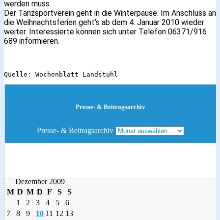
werden muss.
Der Tanzsportverein geht in die Winterpause. Im Anschluss an
die Weihnachtsferien geht’s ab dem 4. Januar 2010 wieder
weiter. Interessierte können sich unter Telefon 06371/916
689 informieren.
Quelle: Wochenblatt Landstuhl
Presse- & Beitragsarchiv
Presse- & Beitragsarchiv
Dezember 2009
M
D
M
D
F
S
S
1
2
3
4
5
6
7
8
9
10
11
12
13