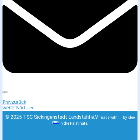
Email
Prev
zurück
weiter
Nächster
© 2025 TSC Sickingenstadt Landstuhl e.V.
made with
by
idee
plus
in the Palatinate.