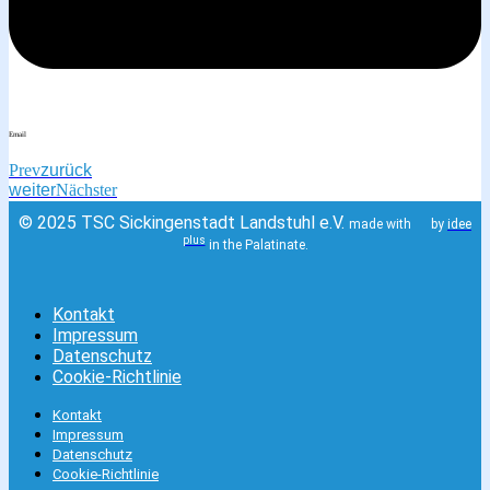
Email
Prev
zurück
weiter
Nächster
© 2025 TSC Sickingenstadt Landstuhl e.V.
made with
by
idee
plus
in the Palatinate.
Kontakt
Impressum
Datenschutz
Cookie-Richtlinie
Kontakt
Impressum
Datenschutz
Cookie-Richtlinie