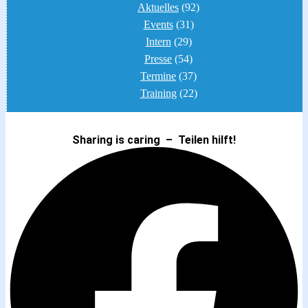
Aktuelles
(92)
Events
(31)
Intern
(29)
Presse
(54)
Termine
(37)
Training
(22)
Sharing is caring – Teilen hilft!